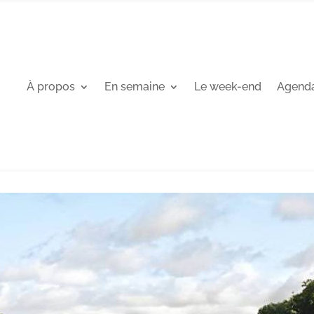
À propos
En semaine
Le week-end
Agend