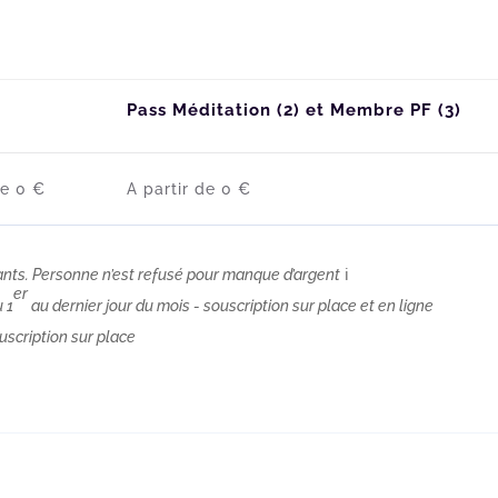
Pass Méditation (2) et Membre PF (3)
de 0 €
A partir de 0 €
ants. Personne n’est refusé pour manque d’argent
ℹ️
er
 1
au dernier jour du mois - souscription sur place et en ligne
scription sur place